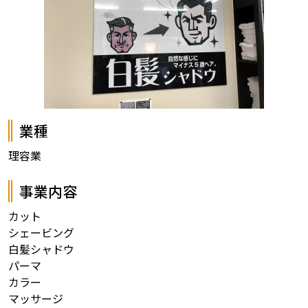
業種
理容業
事業内容
カット
シェービング
白髪シャドウ
パーマ
カラー
マッサージ