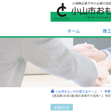
ホーム
商
新着
小山市おもいがわ商工会ホーム
【建設業(末尾5番)委託事業所の皆様へ】
お知らせ