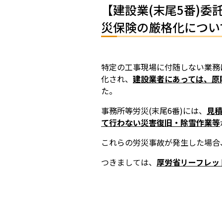
【建設業(末尾5番)
災保険の厳格化につい
特定の工事現場に付随しない業務
化され、
建設業者にあっては、原
た。
事務所等労災
(
末尾
6
番
)
には、
見
て行わない災害復旧・除雪作業等
これらの労災事故が発生した場合
つきましては、
厚労省リーフレッ