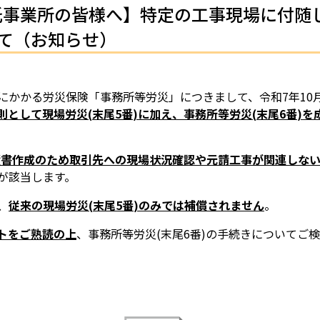
委託事業所の皆様へ】特定の工事現場に付随
て（お知らせ）
にかかる労災保険「事務所等労災」につきまして、令和7年
10
則として現場労災
(
末尾
5
番
)
に加え、事務所等労災
(
末尾
6
番
)
を
積書作成のため取引先への現場状況確認や元請工事が関連しな
が該当します。
、
従来の現場労災
(
末尾
5
番
)
のみでは補償されません
。
トをご熟読の上
、事務所等労災
(
末尾
6
番
)
の手続きについてご検